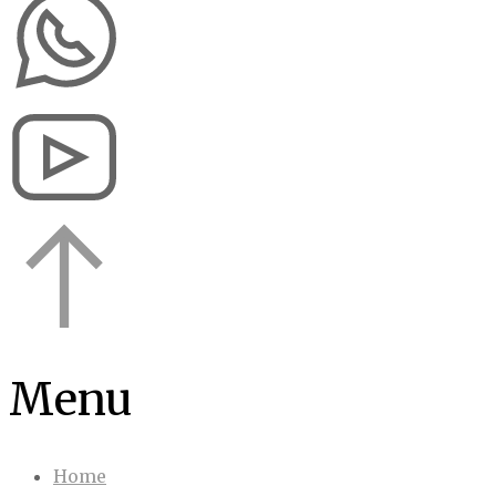
Go
to
Top
Menu
Home