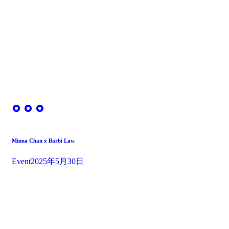
Minna Chan x Barbi Law
Event
2025年5月30日