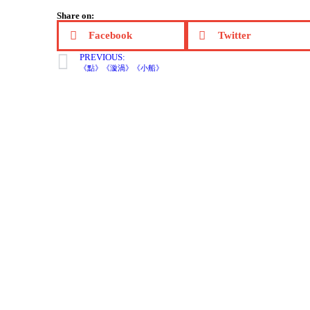
Share on:
Facebook
Twitter
PREVIOUS:
《點》《漩渦》《小船》