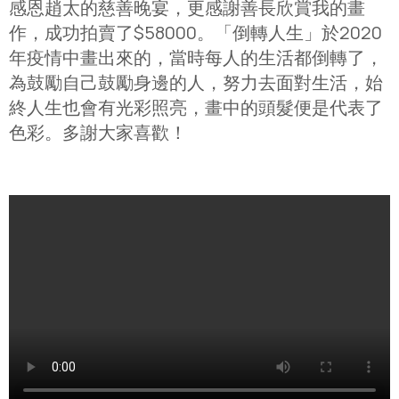
感恩趙太的慈善晚宴，更感謝善長欣賞我的畫
作，成功拍賣了$58000。「倒轉人生」於2020
年疫情中畫出來的，當時每人的生活都倒轉了，
為鼓勵自己鼓勵身邊的人，努力去面對生活，始
終人生也會有光彩照亮，畫中的頭髮便是代表了
色彩。多謝大家喜歡！