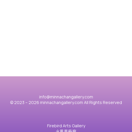
胡桃夾子2025
「
View case
Vie
info@minnachangallery.com
© 2023 – 2026 minnachangallery.com All Rights Reserved
Firebird Arts Gallery
火鳳凰藝廊