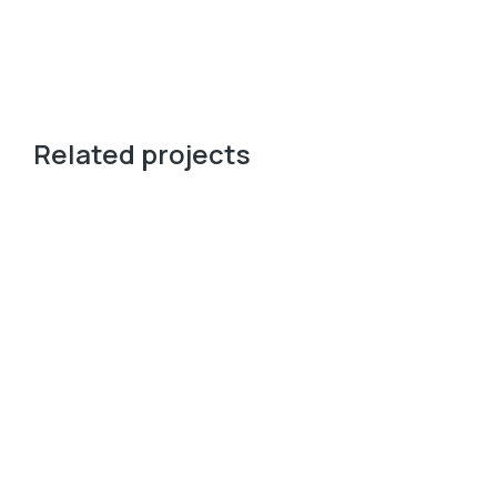
Related projects
森林
森林系列2025
森
View case
Vie