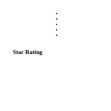
Home
Minna
Portfolio
Event
Gallery
Star Rating