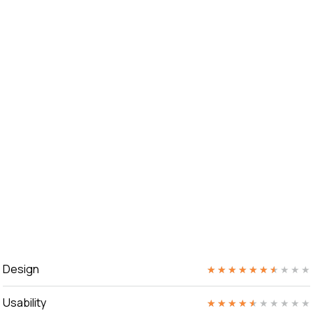
Design
★
★
★
★
★
★
★
★
★
★
Usability
★
★
★
★
★
★
★
★
★
★