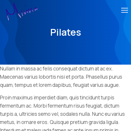
Pilates
Nullam in massa ac felis consequat dictum at ac ex.
Maecenas varius lobortis nisi et porta. Phasellus purus
quam, tempus et lorem dapibus, feugiat varius augue.
Proin maximus imperdiet diam, quis tincidunt turpis
fermentum ac. Morbi fermentum risus feugiat, dictum
turpis a, ultricies semo vel, sodales nulla. Nunc eu varius
metus, in ornare eros. Quisque pretium gravida ligula.
Interdum et malesuada fames ac ante ipsum primis in